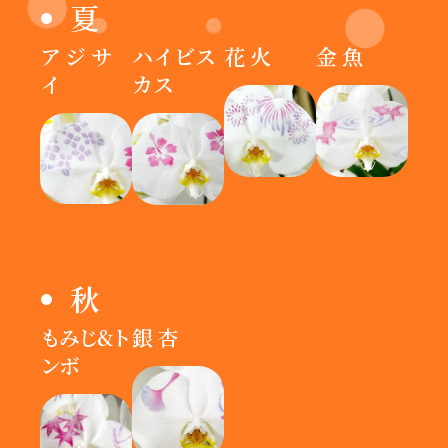
夏
アジサ
ハイビス
花火
金魚
イ
カス
秋
もみじ&ト
銀杏
ンボ