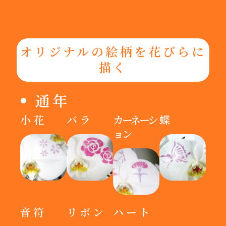
オリジナルの絵柄を花びらに
描く
通年
小花
バラ
カーネーシ
蝶
ョン
音符
リボン
ハート