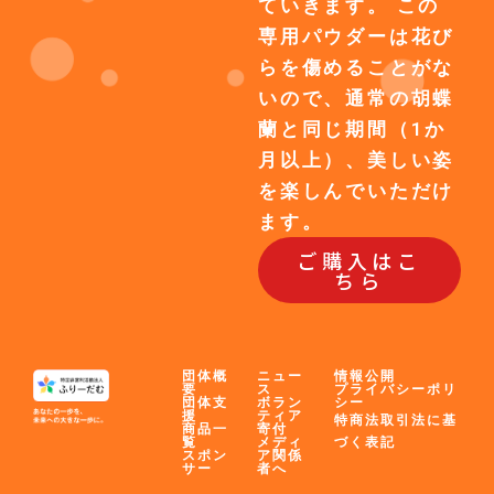
ていきます。 この
専用パウダーは花び
らを傷めることがな
いので、通常の胡蝶
蘭と同じ期間（1か
月以上）、美しい姿
を楽しんでいただけ
ます。
ご購入はこ
ちら
団体概
ニュー
情報公開
要
ス
プライバシーポリ
団体支
ボラン
シー
援
ティア
特商法取引法に基
商品一
寄付
覧
メディ
づく表記
スポン
ア関係
サー
者へ