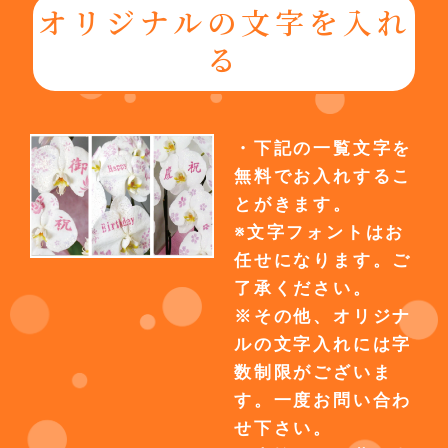
オリジナルの文字を入れ
る
・下記の一覧文字を
無料でお入れするこ
とがきます。
※文字フォントはお
任せになります。ご
了承ください。
※その他、オリジナ
ルの文字入れには字
数制限がございま
す。一度お問い合わ
せ下さい。