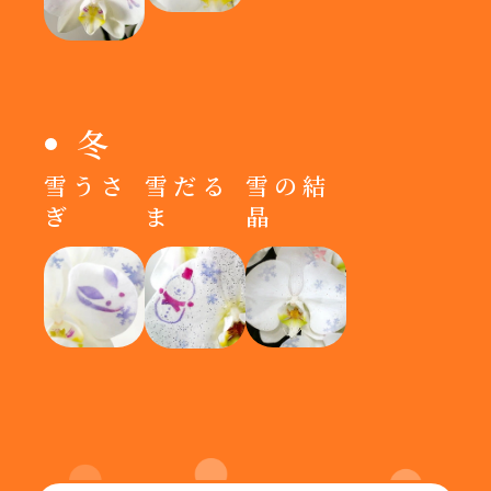
冬
雪うさ
雪だる
雪の結
ぎ
ま
晶