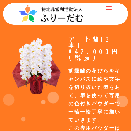
アート蘭[3
本]
¥42,000円
(税抜)
胡蝶蘭の花びらをキ
ャンバスに絵や文字
を切り抜いた型をあ
て、筆を使って専用
の色付きパウダーで
一輪一輪丁寧に描い
ていきます。
この専用パウダーは