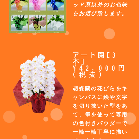
ッド系以外のお色味
をお選び致します。
アート蘭[3
本]
¥42,000円
(税抜)
胡蝶蘭の花びらをキ
ャンバスに絵や文字
を切り抜いた型をあ
て、筆を使って専用
の色付きパウダーで
一輪一輪丁寧に描い