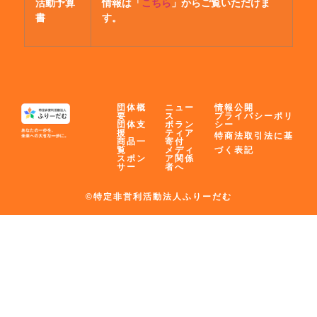
活動予算
情報は「
こちら
」からご覧いただけま
書
す。
団体概
ニュー
情報公開
要
ス
プライバシーポリ
団体支
ボラン
シー
援
ティア
特商法取引法に基
商品一
寄付
覧
メディ
づく表記
スポン
ア関係
サー
者へ
©特定非営利活動法人ふりーだむ